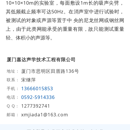
10×10×10m的实验室，每面敷设1m长的吸声尖劈，
其低频截止频率可达50Hz。在消声室中进行试验时，
被测试的对象或声源等置于中 央的尼龙丝网或钢丝网
上，由于此类网能承受的重量有限，故只能测试重量
轻、体积小的声源等。
厦门嘉达声学技术工程有限公司
厦门市思明区田厝路136号
地址：
宋继萍
联系：
13666015853
手机：
0592-5914336
电话：
1277392741
Q Q：
xmjiada1@163.com
邮箱：