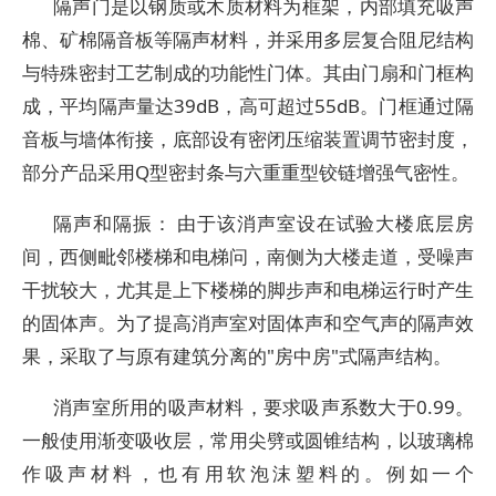
隔声门是以钢质或木质材料为框架，内部填充吸声
棉、矿棉隔音板等隔声材料，并采用多层复合阻尼结构
与特殊密封工艺制成的功能性门体。其由门扇和门框构
成，平均隔声量达39dB，高可超过55dB。门框通过隔
音板与墙体衔接，底部设有密闭压缩装置调节密封度，
部分产品采用Q型密封条与六重重型铰链增强气密性。
隔声和隔振： 由于该消声室设在试验大楼底层房
间，西侧毗邻楼梯和电梯问，南侧为大楼走道，受噪声
干扰较大，尤其是上下楼梯的脚步声和电梯运行时产生
的固体声。为了提高消声室对固体声和空气声的隔声效
果，采取了与原有建筑分离的"房中房"式隔声结构。
消声室所用的吸声材料，要求吸声系数大于0.99。
一般使用渐变吸收层，常用尖劈或圆锥结构，以玻璃棉
作吸声材料，也有用软泡沫塑料的。例如一个