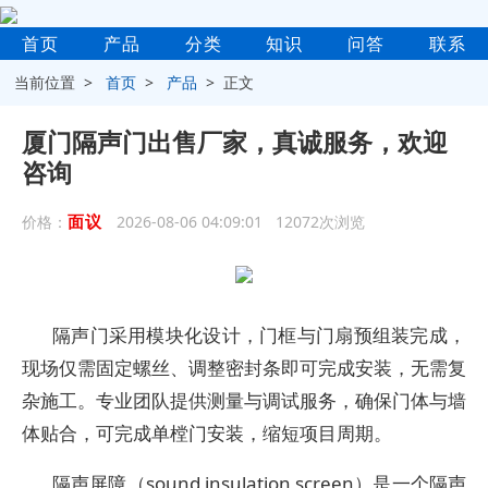
首页
产品
分类
知识
问答
联系
当前位置 >
首页
>
产品
> 正文
厦门隔声门出售厂家，真诚服务，欢迎
咨询
面议
价格：
2026-08-06 04:09:01 12072次浏览
隔声门采用模块化设计，门框与门扇预组装完成，
现场仅需固定螺丝、调整密封条即可完成安装，无需复
杂施工。专业团队提供测量与调试服务，确保门体与墙
体贴合，可完成单樘门安装，缩短项目周期。
隔声屏障（sound insulation screen）是一个隔声