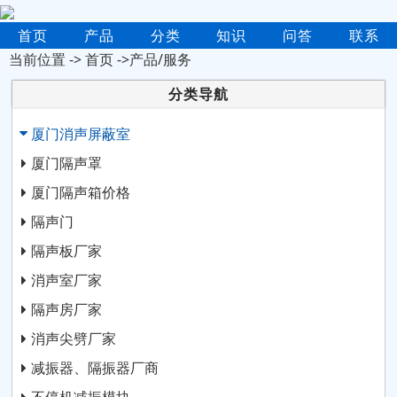
首页
产品
分类
知识
问答
联系
当前位置 ->
首页
->产品/服务
分类导航
厦门消声屏蔽室
厦门隔声罩
厦门隔声箱价格
隔声门
隔声板厂家
消声室厂家
隔声房厂家
消声尖劈厂家
减振器、隔振器厂商