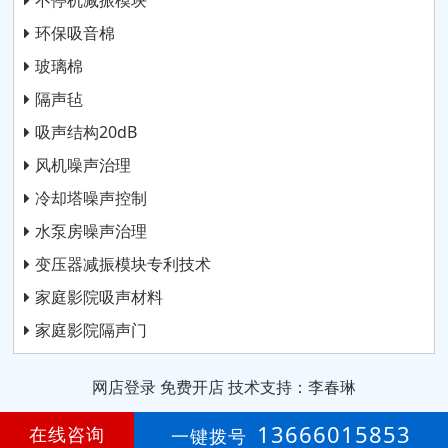
不停机减振模块
环保吸音棉
玻璃棉
隔声毡
吸声结构20dB
风机噪声治理
冷却塔噪声控制
水泵房噪声治理
变压器减振模块专利技术
家庭影院吸声材料
家庭影院隔声门
网店登录
免费开店
技术支持：李春琳
第
12年
13666015853
在线咨询
一键拨号